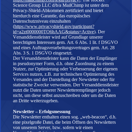
Science Group LLC d/b/a MailChimp ist unter dem
Privacy-Shield-Abkommen zertifiziert und bietet
hierdurch eine Garantie, das europäisches
Datenschutzniveau einzuhalten
(
https://www.privacyshield.gov/participant?
id=a2zt0000000TO6hAAG&status=Active
). Der
Versanddienstleister wird auf Grundlage unserer
berechtigten Interessen gem. Art. 6 Abs. 1 lit. f DSGVO
und eines Auftragsverarbeitungsvertrages gem. Art. 28
Abs. 3 S. 1 DSGVO eingesetzt.
Der Versanddienstleister kann die Daten der Empfänger
in pseudonymer Form, d.h. ohne Zuordnung zu einem
Nutzer, zur Optimierung oder Verbesserung der eigenen
Services nutzen, z.B. zur technischen Optimierung des
Versandes und der Darstellung der Newsletter oder für
statistische Zwecke verwenden. Der Versanddienstleister
nutzt die Daten unserer Newsletterempfänger jedoch
nicht, um diese selbst anzuschreiben oder um die Daten
an Dritte weiterzugeben.
Newsletter – Erfolgsmessung
Die Newsletter enthalten einen sog. „web-beacon“, d.h.
eine pixelgroße Datei, die beim Öffnen des Newsletters
von unserem Server, bzw. sofern wir einen