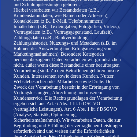
und Schulungsleistungen gehören.
Hierbei verarbeiten wir Bestandsdaten (z.B.,
Kundenstammdaten, wie Namen oder Adressen),
Kontaktdaten (z.B., E-Mail, Telefonnummern),
Inhaltsdaten (z.B., Texteingaben, Fotografien, Videos),
Vertragsdaten (z.B., Vertragsgegenstand, Laufzeit),
Zahlungsdaten (z.B., Bankverbindung,
Zahlungshistorie), Nutzungs- und Metadaten (z.B. im
Rahmen der Auswertung und Erfolgsmessung von
Marketingmaßnahmen). Besondere Kategorien
personenbezogener Daten verarbeiten wir grundsätzlich
nicht, außer wenn diese Bestandteile einer beauftragten
Verarbeitung sind. Zu den Betroffenen gehören unsere
Kunden, Interessenten sowie deren Kunden, Nutzer,
Websitebesucher oder Mitarbeiter sowie Dritte. Der
Zweck der Verarbeitung besteht in der Erbringung von
Vertragsleistungen, Abrechnung und unserem
Kundenservice. Die Rechtsgrundlagen der Verarbeitung
ergeben sich aus Art. 6 Abs. 1 lit. b DSGVO
(vertragliche Leistungen), Art. 6 Abs. 1 lit. f DSGVO
(Analyse, Statistik, Optimierung,
Sicherheitsmaßnahmen). Wir verarbeiten Daten, die zur
Begründung und Erfüllung der vertraglichen Leistungen
erforderlich sind und weisen auf die Erforderlichkeit
ihrer Angabe hin. Eine Offenlegung an Externe erfolgt