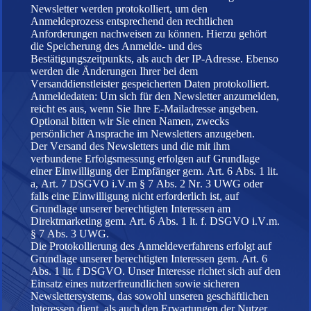
Newsletter werden protokolliert, um den
Anmeldeprozess entsprechend den rechtlichen
Anforderungen nachweisen zu können. Hierzu gehört
die Speicherung des Anmelde- und des
Bestätigungszeitpunkts, als auch der IP-Adresse. Ebenso
werden die Änderungen Ihrer bei dem
Versanddienstleister gespeicherten Daten protokolliert.
Anmeldedaten: Um sich für den Newsletter anzumelden,
reicht es aus, wenn Sie Ihre E-Mailadresse angeben.
Optional bitten wir Sie einen Namen, zwecks
persönlicher Ansprache im Newsletters anzugeben.
Der Versand des Newsletters und die mit ihm
verbundene Erfolgsmessung erfolgen auf Grundlage
einer Einwilligung der Empfänger gem. Art. 6 Abs. 1 lit.
a, Art. 7 DSGVO i.V.m § 7 Abs. 2 Nr. 3 UWG oder
falls eine Einwilligung nicht erforderlich ist, auf
Grundlage unserer berechtigten Interessen am
Direktmarketing gem. Art. 6 Abs. 1 lt. f. DSGVO i.V.m.
§ 7 Abs. 3 UWG.
Die Protokollierung des Anmeldeverfahrens erfolgt auf
Grundlage unserer berechtigten Interessen gem. Art. 6
Abs. 1 lit. f DSGVO. Unser Interesse richtet sich auf den
Einsatz eines nutzerfreundlichen sowie sicheren
Newslettersystems, das sowohl unseren geschäftlichen
Interessen dient, als auch den Erwartungen der Nutzer