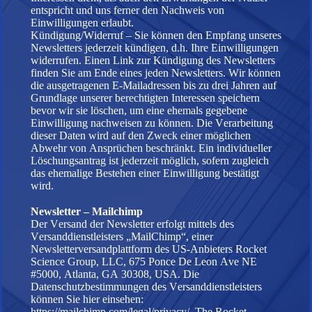
entspricht und uns ferner den Nachweis von
Einwilligungen erlaubt.
Kündigung/Widerruf – Sie können den Empfang unseres
Newsletters jederzeit kündigen, d.h. Ihre Einwilligungen
widerrufen. Einen Link zur Kündigung des Newsletters
finden Sie am Ende eines jeden Newsletters. Wir können
die ausgetragenen E-Mailadressen bis zu drei Jahren auf
Grundlage unserer berechtigten Interessen speichern
bevor wir sie löschen, um eine ehemals gegebene
Einwilligung nachweisen zu können. Die Verarbeitung
dieser Daten wird auf den Zweck einer möglichen
Abwehr von Ansprüchen beschränkt. Ein individueller
Löschungsantrag ist jederzeit möglich, sofern zugleich
das ehemalige Bestehen einer Einwilligung bestätigt
wird.
Newsletter – Mailchimp
Der Versand der Newsletter erfolgt mittels des
Versanddienstleisters „MailChimp“, einer
Newsletterversandplattform des US-Anbieters Rocket
Science Group, LLC, 675 Ponce De Leon Ave NE
#5000, Atlanta, GA 30308, USA. Die
Datenschutzbestimmungen des Versanddienstleisters
können Sie hier einsehen:
https://mailchimp.com/legal/privacy/
. The Rocket