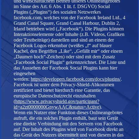
und wirtschaftlichem Betrieb unseres Onlineangebotes
im Sinne des Art. 6 Abs. 1 lit. f. DSGVO) Social
Plugins („Plugins“) des sozialen Netzwerkes
facebook.com, welches von der Facebook Ireland Ltd., 4
Grand Canal Square, Grand Canal Harbour, Dublin 2,
Irland betrieben wird („Facebook“). Die Plugins können
Interaktionselemente oder Inhalte (z.B. Videos, Grafiken
oder Textbeiträge) darstellen und sind an einem der
Facebook Logos erkennbar (weißes „f“ auf blauer
Kachel, den Begriffen „Like“, „Gefällt mir“ oder einem
„Daumen hoch“-Zeichen) oder sind mit dem Zusatz
„Facebook Social Plugin“ gekennzeichnet. Die Liste und
das Aussehen der Facebook Social Plugins kann hier
eingesehen
werden:
https://developers.facebook.com/docs/plugins/
.
Facebook ist unter dem Privacy-Shield-Abkommen
zertifiziert und bietet hierdurch eine Garantie, das
europäische Datenschutzrecht einzuhalten
(
https://www.privacyshield.gov/participant?
id=a2zt0000000GnywAAC&status=Active
).
Wenn ein Nutzer eine Funktion dieses Onlineangebotes
aufruft, die ein solches Plugin enthält, baut sein Gerät
eine direkte Verbindung mit den Servern von Facebook
auf. Der Inhalt des Plugins wird von Facebook direkt an
das Gerät des Nutzers übermittelt und von diesem in das