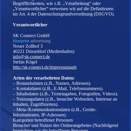
Begrifflichkeiten, wie z.B. „Verarbeitung“ oder
„Verantwortlicher“ verweisen wir auf die Definitionen
im Art. 4 der Datenschutzgrundverordnung (DSGVO).
Verantwortlicher
SK Connect GmbH
blueprint
advertising
Neuer Zollhof 3
40221 Düsseldorf (Medienhafen)
info@sk-connect.de
Stefan Kögel
http://sk-connect.de/impressumagb
Arten der verarbeiteten Daten:
– Bestandsdaten (z.B., Namen, Adressen).
– Kontaktdaten (z.B., E-Mail, Telefonnummern).
– Inhaltsdaten (z.B., Texteingaben, Fotografien, Videos).
– Nutzungsdaten (z.B., besuchte Webseiten, Interesse an
Inhalten, Zugriffszeiten).
– Meta-/Kommunikationsdaten (z.B., Geräte-
Informationen, IP-Adressen).
Kategorien betroffener Personen
Besucher und Nutzer des Onlineangebotes (Nachfolgend
bezeichnen wir die betroffenen Personen