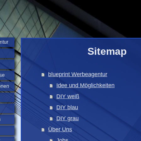
ntur
Sitemap
blueprint Werbeagentur
se
Idee und Möglichkeiten
onen
DIY weiß
DIY blau
DIY grau
n
Über Uns
Jobs