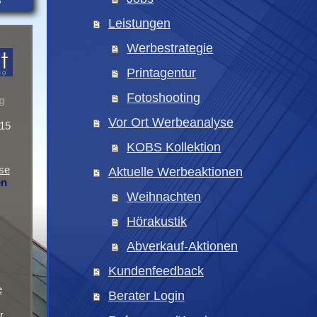
S
Leistungen
Werbestrategie
Printagentur
Fotoshooting
g
Vor Ort Werbeanalyse
215
KOBS Kollektion
sse
Aktuelle Werbeaktionen
en
Weihnachten
Hörakustik
Abverkauf-Aktionen
Kundenfeedback
e
Berater Login
r