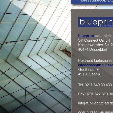
Impressum/AGB/D
blueprint
advertisin
SK Connect GmbH
Kaiserswerther Str. 
40474 Düsseldorf
Post-und Lieferadre
Niederlassung Ess
Goethestr. 3
45128 Essen
Tel. ‭0211 540 80 433
Fax 0201 522 610-30
info(at)blueprint-ad.d
oder nutzen Sie unse